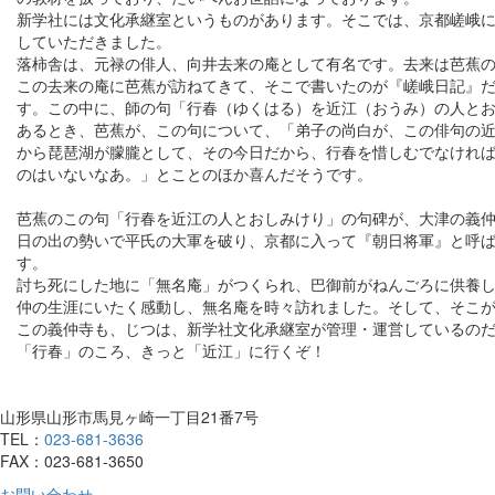
新学社には文化承継室というものがあります。そこでは、京都嵯峨
していただきました。
落柿舎は、元禄の俳人、向井去来の庵として有名です。去来は芭蕉
この去来の庵に芭蕉が訪ねてきて、そこで書いたのが『嵯峨日記』
す。この中に、師の句「行春（ゆくはる）を近江（おうみ）の人と
あるとき、芭蕉が、この句について、「弟子の尚白が、この俳句の
から琵琶湖が朦朧として、その今日だから、行春を惜しむでなけれ
のはいないなあ。」とことのほか喜んだそうです。
芭蕉のこの句「行春を近江の人とおしみけり」の句碑が、大津の義
日の出の勢いで平氏の大軍を破り、京都に入って『朝日将軍』と呼
す。
討ち死にした地に「無名庵」がつくられ、巴御前がねんごろに供養
仲の生涯にいたく感動し、無名庵を時々訪れました。そして、そこ
この義仲寺も、じつは、新学社文化承継室が管理・運営しているの
「行春」のころ、きっと「近江」に行くぞ！
山形県山形市馬見ヶ崎一丁目21番7号
TEL：
023-681-3636
FAX：023-681-3650
お問い合わせ