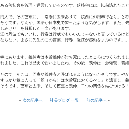
にある落柿舎を管理・運営しているのです。落柿舎には、以前訪れたこ
の門人で、その芭蕉に、「洛陽に去来ありて、鎮西に俳諧奉行なり」と
だそうです。なんか、国語か日本史で習ったような気がします。また、
おしみけり」を解釈した一文があります。
近江は丹波でもいいし、行春は行歳でもいいんじゃないと言っているけ
ばならない。まさに先生のこの言葉、行春、近江が感動をよぶのです。
仲寺にあります。義仲寺は木曽義仲が討ち死にしたところにつくられま
ばれました。これは歴史で習いましたね。その後、義仲は、源頼朝、義
したので、そこは、巴庵や義仲寺と呼ばれるようになったそうです。や
がすっかり気に入って「骸（から）は木曽塚におくるべし」と遺言し、
だそうです。芭蕉と去来、そして芭蕉と義仲、二つの関係を結びつける
«
次の記事へ
社長ブログ 一覧
前の記事へ
»