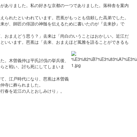
とがありました。私の好きな京都の一つでありました。落柿舎を案内
称えられたといわれています。芭蕉がもっとも信頼した高弟でした。
去来が、師匠の俳諧の神髄を伝えるために書いたのが『去来抄』で
ど、おまえどう思う？」去来は「尚白のいうことはおかしい。近江だ
」といいます。芭蕉は「去来、おまえほど風雅を語ることができるも
した。木曽義仲は平氏討伐の挙兵後、
経らと戦い、討ち死にしてしまいま
がて、江戸時代になり、芭蕉は木曽義
義仲寺に葬られました。
「行春を近江の人とおしみけり」。