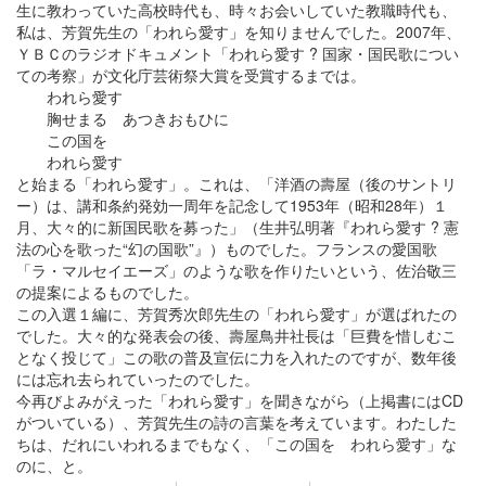
生に教わっていた高校時代も、時々お会いしていた教職時代も、
私は、芳賀先生の「われら愛す」を知りませんでした。2007年、
ＹＢＣのラジオドキュメント「われら愛す ? 国家・国民歌につい
ての考察」が文化庁芸術祭大賞を受賞するまでは。
われら愛す
胸せまる あつきおもひに
この国を
われら愛す
と始まる「われら愛す」。これは、「洋酒の壽屋（後のサントリ
ー）は、講和条約発効一周年を記念して1953年（昭和28年）１
月、大々的に新国民歌を募った」（生井弘明著『われら愛す ? 憲
法の心を歌った“幻の国歌”』）ものでした。フランスの愛国歌
「ラ・マルセイエーズ」のような歌を作りたいという、佐治敬三
の提案によるものでした。
この入選１編に、芳賀秀次郎先生の「われら愛す」が選ばれたの
でした。大々的な発表会の後、壽屋鳥井社長は「巨費を惜しむこ
となく投じて」この歌の普及宣伝に力を入れたのですが、数年後
には忘れ去られていったのでした。
今再びよみがえった「われら愛す」を聞きながら（上掲書にはCD
がついている）、芳賀先生の詩の言葉を考えています。わたした
ちは、だれにいわれるまでもなく、「この国を われら愛す」な
のに、と。