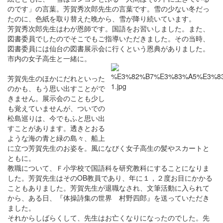
のです」の言葉。芳賀秀次郎先生の言葉です。雪の少ない冬だっ
たのに、色紙を取り替えた晩から、雪が降り続いています。
芳賀秀次郎先生はわが恩師です。国語をお習いしました。また、
図書委員でしたのでそこでもご指導いただきました。その当時、
図書委員には仙台の図書展示会に行くという恩典がありました。
市内の女子高生と一緒に。
芳賀先生のほかにだれといった
のかも、もう思い出すことがで
きません。展示会のことも少し
も覚えていませんが、ついでの
松島巡りは、今でもふと思い出
すことがあります。透きとおる
ような海の青と緑の島々、船上
に立つ芳賀先生のお姿を。風になびく女子高生の髪やスカートと
ともに。
教職について、Ｆ小学校で国語科を研究教科にすることになりま
した。芳賀先生はそのOB教員であり、年に１，２度お目にかかる
こともありました。芳賀先生が退職なされ、文筆活動に入られて
から、ある日、『体操詩集の世界 村野四郎』を送っていただき
ました。
それからしばらくして、先生はお亡くなりになったのでした。先