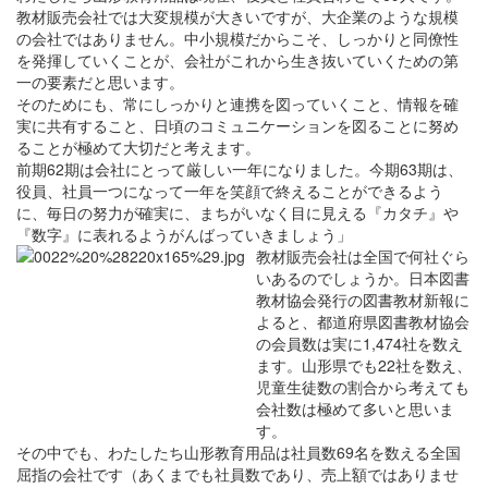
教材販売会社では大変規模が大きいですが、大企業のような規模
の会社ではありません。中小規模だからこそ、しっかりと同僚性
を発揮していくことが、会社がこれから生き抜いていくための第
一の要素だと思います。
そのためにも、常にしっかりと連携を図っていくこと、情報を確
実に共有すること、日頃のコミュニケーションを図ることに努め
ることが極めて大切だと考えます。
前期62期は会社にとって厳しい一年になりました。今期63期は、
役員、社員一つになって一年を笑顔で終えることができるよう
に、毎日の努力が確実に、まちがいなく目に見える『カタチ』や
『数字』に表れるようがんばっていきましょう」
教材販売会社は全国で何社ぐら
いあるのでしょうか。日本図書
教材協会発行の図書教材新報に
よると、都道府県図書教材協会
の会員数は実に1,474社を数え
ます。山形県でも22社を数え、
児童生徒数の割合から考えても
会社数は極めて多いと思いま
す。
その中でも、わたしたち山形教育用品は社員数69名を数える全国
屈指の会社です（あくまでも社員数であり、売上額ではありませ