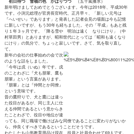
初日待つ 雪嶺の色 かはりつつ
（五十嵐播水）
新年明けましておめでとうございます。今年は2018年、平成30年
です。小渕元総理が官房長官時代、正月早々、「新しい元号は
『へいせい』であります」と発表した記者会見の場面は今も記憶
に新しいですが、もう30年も経ちました。その「平成」もあと残
り１年３ヶ月です。「降る雪や 明治は遠く なりにけり」（中
村草田男）とありますが、昭和世代にとっては「昭和も遠くなり
にけり」の気分で、ちょっと寂しいです。さて、気を取り直し
て。
新年の会社の仕事始めの会で次
のような話をしました。
「今年は戌（いぬ）年です。戌
のことわざに『犬も朋輩、鷹も
朋輩』という言葉があります。
『朋輩』とは『仲間とか同僚』
という意味です。
昔の鷹狩りで、犬と鷹には違っ
た役目があるが、同じ主人に仕
える仲間であるという意からき
たことわざで、役目や地位が違
っても、同じ職場で働けばみな同僚であることに変わりがないか
ら、仲良くすべきであるということだそうです。
わたしたち山形教育用品は現在、役員と社員合わせて69人です。