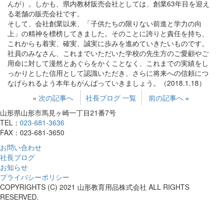
んが）。しかも、県内教材販売会社としては、創業63年目を迎え
る老舗の販売会社です。
そして、会社創業以来、「子供たちの限りない前進と学力の向
上」の精神を標榜してきました。そのことに誇りと責任を持ち、
これからも着実、確実、誠実に歩みを進めていきたいものです。
社員のみなさん、これまでいただいた学校の先生方のご愛顧やご
用命に対して漫然とあぐらをかくことなく、これまでの実績をし
っかりとした信用として認識いただき、さらに将来への信頼につ
なげられるよう本年もがんばっていきましょう。（2018.1.18）
«
次の記事へ
社長ブログ 一覧
前の記事へ
»
山形県山形市馬見ヶ崎一丁目21番7号
TEL：
023-681-3636
FAX：023-681-3650
お問い合わせ
社長ブログ
お知らせ
プライバシーポリシー
COPYRIGHTS (C) 2021 山形教育用品株式会社 ALL RIGHTS
RESERVED.