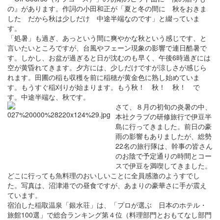
の』があります。作詞の小田和正が「夏と冬の間に 秋をおきま
した だから秋は少しだけ 中途半端なのです」と綴っていま
す。
「処暑」も過ぎ、あっという間に爽やかな秋という感じです、と
言いたいところですが、台風やフェーン現象の影響で連日酷暑で
す。しかし、お盆が過ぎると日が沈むのも早く、午後6時過ぎには
空が黄昏れてきます。夕方には、少しだけですが涼しさが感じら
れます。田圃の稲も収穫を前に稲穂が黄金色に熟し始めていま
す。もうすぐ稲刈りが始まります。もう秋！ 秋！ 秋！ で
す。中途半端な、秋です。
さて、８月の初旬の炎暑の中、
本社クラブの研修旅行で伊豆半
島に行ってきました。前日の豪
雨の影響もありましたが、総勢
22名の旅行隊は、幹事の皆さん
のお陰で予定通りの時間とコー
スで伊豆を満喫してきました。
どこに行っても魚料理のおいしいことに全員感激のようすでし
た。写真は、沼津港での昼食ですが、あまりの豪華さに手が震え
ています。
宿泊した稲取温泉「銀水荘」は、「プロが選ぶ 日本のホテル・
旅館100選」で総合ランキング第４位（料理部門とおもてなし部門