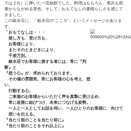
では２位）に輝いた一流旅館でした。料理はもちろん、風呂も部
屋からながめる景色、そして、おもてなしの素晴らしさを感じて
きました。
この銀水荘に、「銀水荘の“こころ”」というメッセージがありま
す。
「おもてなしは・・・
接し方も、受け方も、
お客様により、
またそのときどきにより、
千差万別。
銀水荘でお客様に接する者には、常に『判
断』と
『想う心』が、求められております。
その場の雰囲気、常にお客様の心を考え、想
い、
行動する心。
ご来遊のお客様からいただく声を真摯に受け止め、
常に改善に結びつけ、未来につなげる姿勢。
一人と一人としてお話を伺い、一人ひとりのお客様に 向けて
想いを伝える。
『当たり前のことを当たり前に』
『当たり前のことをそれ以上に』