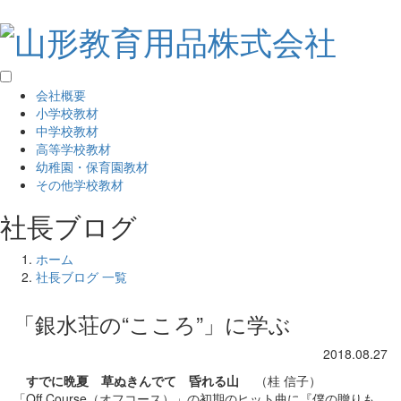
会社概要
小学校教材
中学校教材
高等学校教材
幼稚園・保育園教材
その他学校教材
社長ブログ
ホーム
社長ブログ 一覧
「銀水荘の“こころ”」に学ぶ
2018.08.27
すでに晩夏 草ぬきんでて 昏れる山
（桂 信子）
「Off Course（オフコース）」の初期のヒット曲に『僕の贈りも