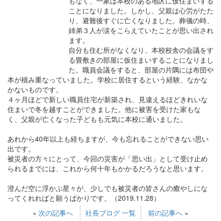
もなく、一家は本校のある地区に仮住まいする
ことになりました。しかし、父親は心労がたた
り、避難後すぐに亡くなりました。葬儀の時、
姉弟３人が涙をこらえていたことが思い出され
ます。
自分も住む所がなくなり、本校校舎の会議をす
る畳敷きの部屋に仮住まいすることになりまし
た。職員会議をすると、部屋の片隅には布団や
本が積み重なっていました。学校に居住するという経験、なかな
かないものです。
４ヶ月ほどで新しい職員住宅が新築され、見違えるほどきれいな
住まいで冬を越すことができました。他に被害を受けた家もな
く、父親が亡くなった子どもも元気に本校に通いました。
あれから40年以上も経ちますが、今も忘れることができない思い
出です。
被災者の方々にとって、今回の災害が「思い出」として受け止め
られるまでには、これから何十年もかかるだろうなと思います。
澄んだ空に浮かぶ星々が、少しでも被災者の皆さんの癒やしにな
ってくれればと願うばかりです。（2019.11.28）
«
次の記事へ
社長ブログ 一覧
前の記事へ
»