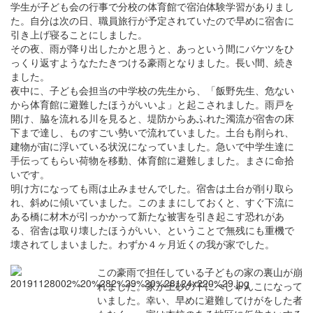
学生が子ども会の行事で分校の体育館で宿泊体験学習がありまし
た。自分は次の日、職員旅行が予定されていたので早めに宿舎に
引き上げ寝ることにしました。
その夜、雨が降り出したかと思うと、あっという間にバケツをひ
っくり返すようなたたきつける豪雨となりました。長い間、続き
ました。
夜中に、子ども会担当の中学校の先生から、「飯野先生、危ない
から体育館に避難したほうがいいよ」と起こされました。雨戸を
開け、脇を流れる川を見ると、堤防からあふれた濁流が宿舎の床
下まで達し、ものすごい勢いで流れていました。土台も削られ、
建物が宙に浮いている状況になっていました。急いで中学生達に
手伝ってもらい荷物を移動、体育館に避難しました。まさに命拾
いです。
明け方になっても雨は止みませんでした。宿舎は土台が削り取ら
れ、斜めに傾いていました。このままにしておくと、すぐ下流に
ある橋に材木が引っかかって新たな被害を引き起こす恐れがあ
る、宿舎は取り壊したほうがいい、ということで無残にも重機で
壊されてしまいました。わずか４ヶ月近くの我が家でした。
この豪雨で担任している子どもの家の裏山が崩
れました。家が土砂の下にぺしゃんこになって
いました。幸い、早めに避難してけがをした者