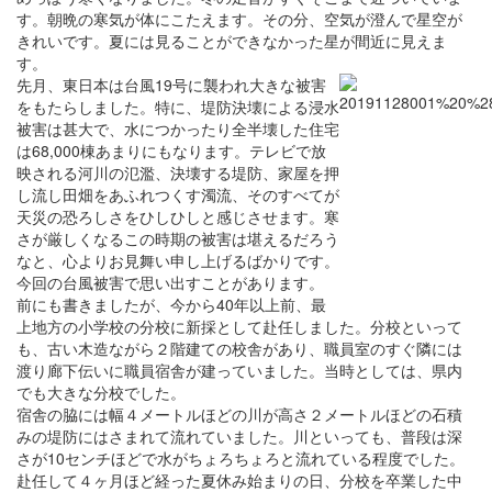
す。朝晩の寒気が体にこたえます。その分、空気が澄んで星空が
きれいです。夏には見ることができなかった星が間近に見えま
す。
先月、東日本は台風19号に襲われ大きな被害
をもたらしました。特に、堤防決壊による浸水
被害は甚大で、水につかったり全半壊した住宅
は68,000棟あまりにもなります。テレビで放
映される河川の氾濫、決壊する堤防、家屋を押
し流し田畑をあふれつくす濁流、そのすべてが
天災の恐ろしさをひしひしと感じさせます。寒
さが厳しくなるこの時期の被害は堪えるだろう
なと、心よりお見舞い申し上げるばかりです。
今回の台風被害で思い出すことがあります。
前にも書きましたが、今から40年以上前、最
上地方の小学校の分校に新採として赴任しました。分校といって
も、古い木造ながら２階建ての校舎があり、職員室のすぐ隣には
渡り廊下伝いに職員宿舎が建っていました。当時としては、県内
でも大きな分校でした。
宿舎の脇には幅４メートルほどの川が高さ２メートルほどの石積
みの堤防にはさまれて流れていました。川といっても、普段は深
さが10センチほどで水がちょろちょろと流れている程度でした。
赴任して４ヶ月ほど経った夏休み始まりの日、分校を卒業した中