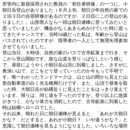
所管内に新規採用された教員の「初任者研修」の一つに、小
朝日岳登山がありました（８月上旬、朝日少年自然の家での
２泊３日の合宿研修があるのですが、２日目にこの登山があ
りました）。山形県人なら一回は朝日連峰に登ってみたいと
思っていましたが、機会がなくあきらめかけていた時に巡っ
てきたチャンスです。当時54歳だった私は、年齢から登山は
パスされていたのですが、指導者の一人として無理矢理参加
させてもらいました。
登山当日、６時頃、自然の家のバスで古寺鉱泉まで行き、そ
こから登山開始です。急な山道を登りっぱなしという感じ
で、昼前にようやく小朝日岳山頂に到着しました。さすがに
奥深い山で、どこをどう登っていったのか今もって不明で
す。唯一わかったランドマークは、山と山の間から見えた山
形自動車道の白く光る橋脚だけです。また、山頂で昼食を取
った時、大朝日岳が結構近くに見えたことをはっきり覚えて
います。帰りは、同じ道を下ったのですが、登り以上に急坂
がきつく、かなり体力を消耗したので、古寺鉱泉に到着した
時は結構ヘロヘロでした。
それ以来、晴れた日に朝日連峰が見えると、「あれが大朝日
かな？ だとすると、あれが小朝日？ いや違うかな？」と
意識して朝日連峰を見るようになりました。いろいろな場所