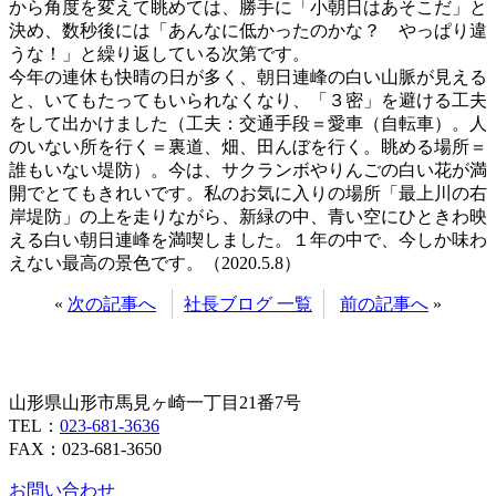
から角度を変えて眺めては、勝手に「小朝日はあそこだ」と
決め、数秒後には「あんなに低かったのかな？ やっぱり違
うな！」と繰り返している次第です。
今年の連休も快晴の日が多く、朝日連峰の白い山脈が見える
と、いてもたってもいられなくなり、「３密」を避ける工夫
をして出かけました（工夫：交通手段＝愛車（自転車）。人
のいない所を行く＝裏道、畑、田んぼを行く。眺める場所＝
誰もいない堤防）。今は、サクランボやりんごの白い花が満
開でとてもきれいです。私のお気に入りの場所「最上川の右
岸堤防」の上を走りながら、新緑の中、青い空にひときわ映
える白い朝日連峰を満喫しました。１年の中で、今しか味わ
えない最高の景色です。（2020.5.8）
«
次の記事へ
社長ブログ 一覧
前の記事へ
»
山形県山形市馬見ヶ崎一丁目21番7号
TEL：
023-681-3636
FAX：023-681-3650
お問い合わせ