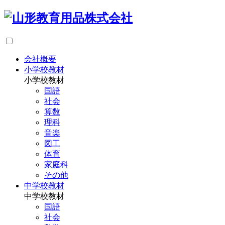
会社概要
小学校教材
小学校教材
国語
社会
算数
理科
音楽
図工
体育
家庭科
その他
中学校教材
中学校教材
国語
社会