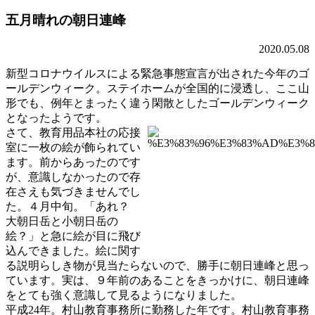
五月晴れの朝日連峰
2020.05.08
新型コロナウイルスによる緊急事態宣言が出された今年のゴ
ールデンウィーク。ステイホームが全国的に浸透し、ここ山
形でも、例年とまったく違う閑散としたゴールデンウィーク
となったようです。
さて、教育用品本社の応接
室に一枚の絵が飾られてい
ます。前からあったのです
が、意識しなかったので存
在さえも気づきませんでし
た。４月中旬。「あれ？
大朝日岳と小朝日岳の
絵？」と急に絵が目に飛び
込んできました。絵に関す
る説明らしき物が見当たらないので、勝手に朝日連峰と思っ
ています。実は、９年前のあることをきっかけに、朝日連峰
をとても強く意識して見るようになりました。
平成24年。村山教育事務所に勤務した年です。村山教育事務