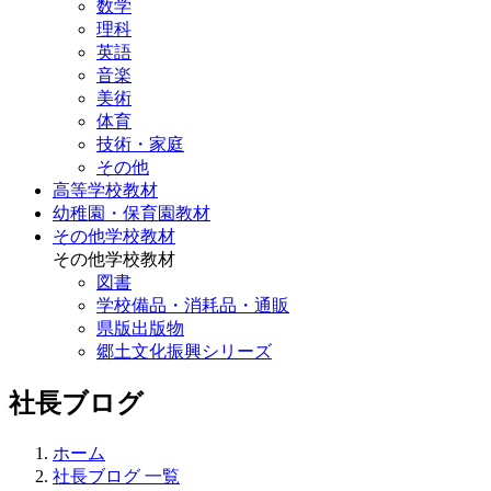
数学
理科
英語
音楽
美術
体育
技術・家庭
その他
高等学校教材
幼稚園・保育園教材
その他学校教材
その他学校教材
図書
学校備品・消耗品・通販
県版出版物
郷土文化振興シリーズ
社長ブログ
ホーム
社長ブログ 一覧