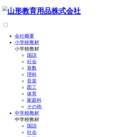
会社概要
小学校教材
小学校教材
国語
社会
算数
理科
音楽
図工
体育
家庭科
その他
中学校教材
中学校教材
国語
社会