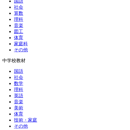
国語
社会
算数
理科
音楽
図工
体育
家庭科
その他
中学校教材
国語
社会
数学
理科
英語
音楽
美術
体育
技術・家庭
その他