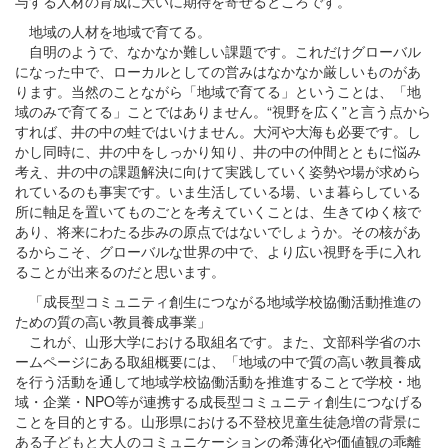
与する人材の育成に大いに期待を寄せるところです。
地域の人材を地域で育てる。
自明のようで、なかなか難しい課題です。これだけグローバル
になった中で、ローカルとしての営みはなかなか厳しいものがあ
ります。当然のことながら「地域で育てる」ということは、「地
域のみで育てる」ことではありません。“視野を広く”と言う点から
すれば、井の中の蛙ではいけません。大河や大海も必要です。し
かし同時に、井の中をしっかり知り、井の中の仲間とともに悩み
考え、井の中の課題解決に向けて実践していく姿勢や場が求めら
れているのも事実です。いま生活している場、いま暮らしている
所に軸足を置いてものごとを考えていくことは、生きてゆく核で
あり、将来にわたる歩みの原点ではないでしょうか。その核があ
るからこそ、グローバルな世界の中で、より広い視野を手に入れ
ることが出来るのだと思います。
「成長型コミュニティ創生につながる地域学校協働活動推進の
ための質の高い教員養成事業」
これが、山形大学における取組名です。また、文部科学省のホ
ームページにある取組概要には、「地域の中で質の高い教員養成
を行う活動を通して地域学校協働活動を推進することで学校・地
域・企業・NPO等が連携する成長型コミュニティ創生につなげる
ことを目的とする。山形県における不登校児童生徒急増の背景に
ある子どもと大人のコミュニケーションの希薄化や価値観の乖離