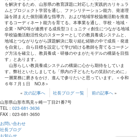
を解決するため、山形県の教育課題に対応した実践的カリキュラ
ムとプロジェクト学習を通し、ファシリテーション能力、発達理
論を踏まえた個別最適な指導力、および地域学校協働活動を推進
するコーディネート能力を育てる。本事業を通し、学校・地域・
企業・NPO等が連携する成長型コミュニティ創生につながる地域
学校協働活動活性化のスターターとしての教員養成システムと、
地域とつながりながら課題解決に取り組む経験の中で成長・発達
を自覚し、自ら目標を設定して学び続ける教師を育てるコーチン
グ方法を確立し、教員養成・研修のやまがたモデルの構築を目指
す」とあります。
山形らしい教員養成システムの構築に心から期待をしていま
す。弊社といたしましても「県内の子どもたちの笑顔のために」
一層業務に磨きをかけ、進んで参りたいと思っています。＜令和
６年７月１日 NO.8＞
«
次の記事へ
社長ブログ 一覧
前の記事へ
»
山形県山形市馬見ヶ崎一丁目21番7号
TEL：
023-681-3636
FAX：023-681-3650
お問い合わせ
社長ブログ
お知らせ