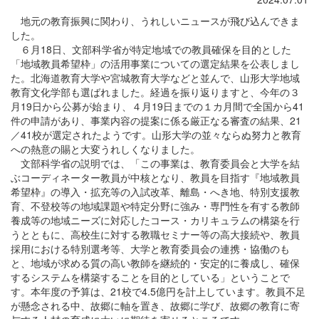
地元の教育振興に関わり、うれしいニュースが飛び込んできま
した。
６月18日、文部科学省が特定地域での教員確保を目的とした
「地域教員希望枠」の活用事業についての選定結果を公表しまし
た。北海道教育大学や宮城教育大学などと並んで、山形大学地域
教育文化学部も選ばれました。経過を振り返りますと、今年の３
月19日から公募が始まり、４月19日までの１カ月間で全国から41
件の申請があり、事業内容の提案に係る厳正なる審査の結果、21
／41校が選定されたようです。山形大学の並々ならぬ努力と教育
への熱意の賜と大変うれしくなりました。
文部科学省の説明では、「この事業は、教育委員会と大学を結
ぶコーディネーター教員が中核となり、教員を目指す『地域教員
希望枠』の導入・拡充等の入試改革、離島・へき地、特別支援教
育、不登校等の地域課題や特定分野に強み・専門性を有する教師
養成等の地域ニーズに対応したコース・カリキュラムの構築を行
うとともに、高校生に対する教職セミナー等の高大接続や、教員
採用における特別選考等、大学と教育委員会の連携・協働のも
と、地域が求める質の高い教師を継続的・安定的に養成し、確保
するシステムを構築することを目的としている」ということで
す。本年度の予算は、21校で4.5億円を計上しています。教員不足
が懸念される中、故郷に軸を置き、故郷に学び、故郷の教育に寄