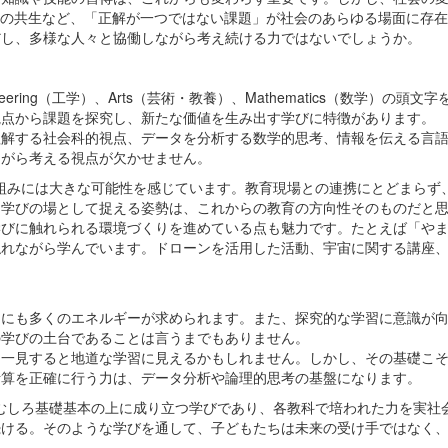
との共生など、「正解が一つではない課題」が社会のあらゆる場面に存
し、多様な人々と協働しながら考え続ける力ではないでしょうか。
ngineering（工学）、Arts（芸術・教養）、Mathematics（
視点から課題を探究し、新たな価値を生み出す学びに特徴があります。
解する社会科的視点、データを分析する数学的思考、情報を伝える言語
ながら考える視点が欠かせません。
組みには大きな可能性を感じています。教育現場との連携にとどまらず
を学びの場として捉える姿勢は、これからの教育の方向性そのものだと
びに触れられる環境づくりを進めている点も魅力です。たとえば「やま
触れながら学んでいます。ドローンを活用した活動、宇宙に関する講座
にも多くのエネルギーが求められます。また、探究的な学習に意識が向
の学びの土台であることは言うまでもありません。
一見すると地道な学習に見えるかもしれません。しかし、その基礎こそ
計算を正確に行う力は、データ分析や論理的思考の基盤になります。
むしろ基礎基本の上に成り立つ学びであり、各教科で培われた力を実社
続ける。そのような学びを通して、子どもたちは未来の受け手ではなく