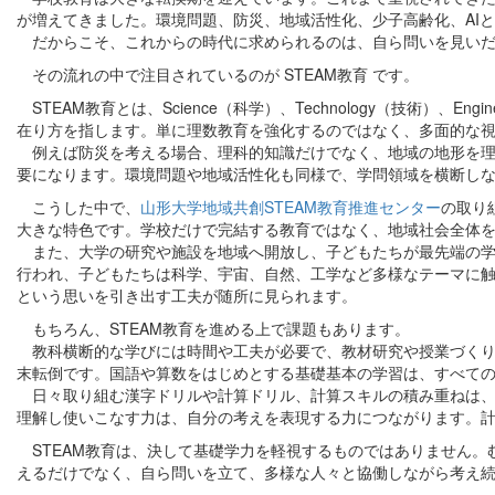
が増えてきました。環境問題、防災、地域活性化、少子高齢化、AI
だからこそ、これからの時代に求められるのは、自ら問いを見いだ
その流れの中で注目されているのが STEAM教育 です。
STEAM教育とは、Science（科学）、Technology（技術）、E
在り方を指します。単に理数教育を強化するのではなく、多面的な
例えば防災を考える場合、理科的知識だけでなく、地域の地形を理
要になります。環境問題や地域活性化も同様で、学問領域を横断し
こうした中で、
山形大学地域共創STEAM教育推進センター
の取り
大きな特色です。学校だけで完結する教育ではなく、地域社会全体
また、大学の研究や施設を地域へ開放し、子どもたちが最先端の学
行われ、子どもたちは科学、宇宙、自然、工学など多様なテーマに
という思いを引き出す工夫が随所に見られます。
もちろん、STEAM教育を進める上で課題もあります。
教科横断的な学びには時間や工夫が必要で、教材研究や授業づくり
末転倒です。国語や算数をはじめとする基礎基本の学習は、すべて
日々取り組む漢字ドリルや計算ドリル、計算スキルの積み重ねは、
理解し使いこなす力は、自分の考えを表現する力につながります。
STEAM教育は、決して基礎学力を軽視するものではありません。
えるだけでなく、自ら問いを立て、多様な人々と協働しながら考え