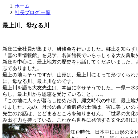
ホーム
社長ブログ 一覧
最上川、母なる川
新庄に全社員が集まり、研修会を行いました。郷土を知らず
「雪の里情報館」を見学、名誉館長でいらっしゃる大友義助
新庄を中心に、最上地方の歴史をお話してくださいました。
志でありました。
最上の地もそうですが、山形は、最上川によって形づくられ
に、母なる川、最上川なのです。
最上川を語る大友先生は、本当に幸せそうでした。一県一水
らし、最上川から恩恵を受けていること、…。
「この地に人々が暮らし始めた頃、縄文時代の中頃、最上地
りました。あの、舟形の西ノ前遺跡の土偶は、実に美しいの
先生のお話は、とどまるところを知りません。「世界の文化の
み出す力を持っている。これから世界に発信する文化の町に
江戸時代、日本中に山形の文