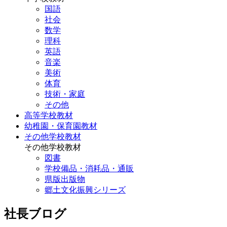
国語
社会
数学
理科
英語
音楽
美術
体育
技術・家庭
その他
高等学校教材
幼稚園・保育園教材
その他学校教材
その他学校教材
図書
学校備品・消耗品・通販
県版出版物
郷土文化振興シリーズ
社長ブログ