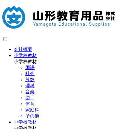
会社概要
小学校教材
小学校教材
国語
社会
算数
理科
音楽
図工
体育
家庭科
その他
中学校教材
中学校教材