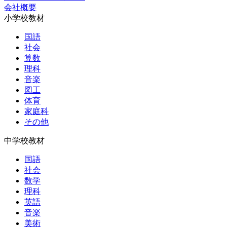
会社概要
小学校教材
国語
社会
算数
理科
音楽
図工
体育
家庭科
その他
中学校教材
国語
社会
数学
理科
英語
音楽
美術