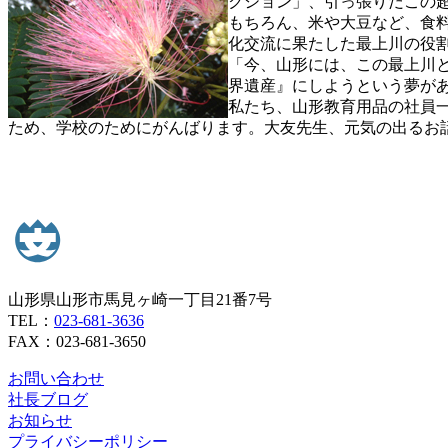
クション」、引っ張りだこの
もちろん、米や大豆など、食
化交流に果たした最上川の役
「今、山形には、この最上川
界遺産』にしようという夢が
私たち、山形教育用品の社員
ため、学校のためにがんばります。大友先生、元気の出るお
山形県山形市馬見ヶ崎一丁目21番7号
TEL：
023-681-3636
FAX：023-681-3650
お問い合わせ
社長ブログ
お知らせ
プライバシーポリシー