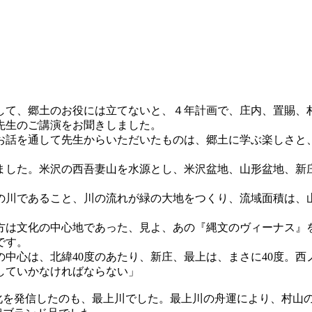
して、郷土のお役には立てないと、４年計画で、庄内、置賜、
先生のご講演をお聞きしました。
お話を通して先生からいただいたものは、郷土に学ぶ楽しさと
ました。米沢の西吾妻山を水源とし、米沢盆地、山形盆地、新
の川であること、川の流れが緑の大地をつくり、流域面積は、山
方は文化の中心地であった、見よ、あの『縄文のヴィーナス』
です。
中心は、北緯40度のあたり、新庄、最上は、まさに40度。
していかなければならない」
化を発信したのも、最上川でした。最上川の舟運により、村山