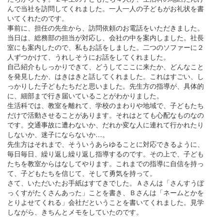
んで当社を訪問してくれました。一人一人の子どもがお礼状を書
いてくれたのです。
事前に、担任の先生から、訪問依頼のお電話をいただきました。
当日は、総務部の担当が対応し、会社の中を案内しました。社長
室にも案内したので、私もお話をしました。二つのソファーに２
人ずつかけて、うれしそうにお話をしてくれました。
自己紹介もしっかりできて、どうしてここに来たか、どんなこと
を発見したか、はきはきと話してくれました。これはすごい、し
っかりした子どもたちだと思いました。先生方の指導が、具体的
に、細部まで行き届いていることがわかりました。
生活科では、教室を離れて、学校のまわりや地域で、子どもたち
だけで活動させることがあります。それはとても心配なものなの
です。交通事故に遭わないか、だれか変な人に連れて行かれたり
しないか、迷子にならないか…。
先生方はそれまで、そういうあらゆることに対応できるように、
毎日毎日、繰り返し繰り返し指導するのです。その上で、子ども
たちを教室からはなしてやります。これまでの指導に自信を持っ
て、子どもたちを信じて、そして勇気を持って。
さて、いただいたお手紙はすてきでした。Ａさんは「さんすうぼ
っくすがたくさんあった」ことを書き、Ｂさんは「ネームとかを
とりよせてくれる」会社だということを書いてくれました。見学
しながら、きちんとメモをしていたのです。