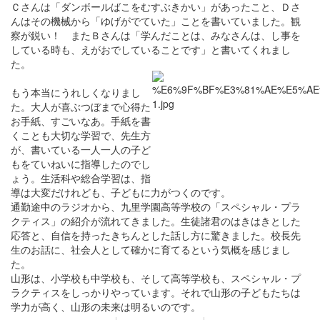
Ｃさんは「ダンボールばこをむすぶきかい」があったこと、Ｄさ
んはその機械から「ゆげがでていた」ことを書いていました。観
察が鋭い！ またＢさんは「学んだことは、みなさんは、し事を
している時も、えがおでしていることです」と書いてくれまし
た。
もう本当にうれしくなりまし
た。大人が喜ぶつぼまで心得た
お手紙、すごいなあ。手紙を書
くことも大切な学習で、先生方
が、書いている一人一人の子ど
もをていねいに指導したのでし
ょう。生活科や総合学習は、指
導は大変だけれども、子どもに力がつくのです。
通勤途中のラジオから、九里学園高等学校の「スペシャル・プラ
クティス」の紹介が流れてきました。生徒諸君のはきはきとした
応答と、自信を持ったきちんとした話し方に驚きました。校長先
生のお話に、社会人として確かに育てるという気概を感じまし
た。
山形は、小学校も中学校も、そして高等学校も、スペシャル・プ
ラクティスをしっかりやっています。それで山形の子どもたちは
学力が高く、山形の未来は明るいのです。