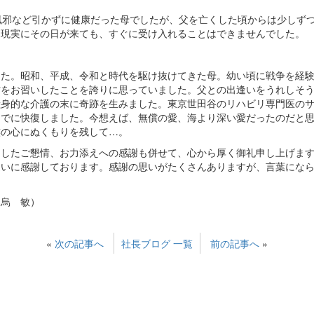
。
風邪など引かずに健康だった母でしたが、父を亡くした頃からは少しず
、現実にその日が来ても、すぐに受け入れることはできませんでした。
た。昭和、平成、令和と時代を駆け抜けてきた母。幼い頃に戦争を経験
方をお習いしたことを誇りに思っていました。父との出逢いをうれしそ
身的な介護の末に奇跡を生みました。東京世田谷のリハビリ専門医のサ
までに快復しました。今想えば、無償の愛、海より深い愛だったのだと
族の心にぬくもりを残して…。
したご懇情、お力添えへの感謝も併せて、心から厚く御礼申し上げます
逢いに感謝しております。感謝の思いがたくさんありますが、言葉にな
烏 敏）
«
次の記事へ
社長ブログ 一覧
前の記事へ
»