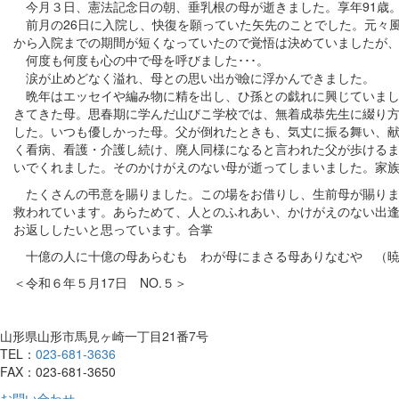
今月３日、憲法記念日の朝、垂乳根の母が逝きました。享年91歳
前月の26日に入院し、快復を願っていた矢先のことでした。元々
から入院までの期間が短くなっていたので覚悟は決めていましたが
何度も何度も心の中で母を呼びました･･･。
涙が止めどなく溢れ、母との思い出が瞼に浮かんできました。
晩年はエッセイや編み物に精を出し、ひ孫との戯れに興じていまし
きてきた母。思春期に学んだ山びこ学校では、無着成恭先生に綴り
した。いつも優しかった母。父が倒れたときも、気丈に振る舞い、献
く看病、看護・介護し続け、廃人同様になると言われた父が歩ける
いでくれました。そのかけがえのない母が逝ってしまいました。家
たくさんの弔意を賜りました。この場をお借りし、生前母が賜りま
救われています。あらためて、人とのふれあい、かけがえのない出
お返ししたいと思っています。合掌
十億の人に十億の母あらむも わが母にまさる母ありなむや （暁
＜令和６年５月17日 NO.５＞
山形県山形市馬見ヶ崎一丁目21番7号
TEL：
023-681-3636
FAX：023-681-3650
お問い合わせ