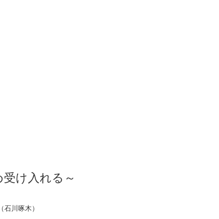
め受け入れる～
（石川啄木）