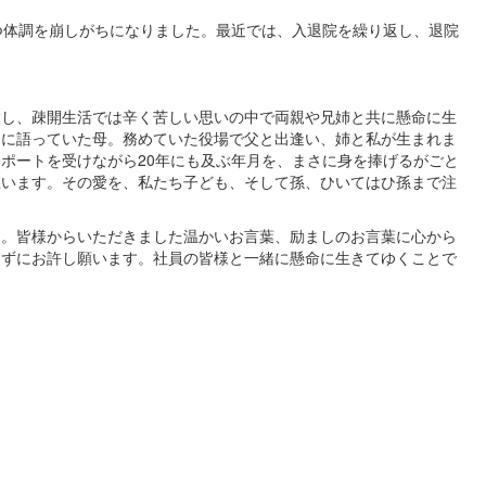
つ体調を崩しがちになりました。最近では、入退院を繰り返し、退院
し、疎開生活では辛く苦しい思いの中で両親や兄姉と共に懸命に生
うに語っていた母。務めていた役場で父と出逢い、姉と私が生まれま
ポートを受けながら20年にも及ぶ年月を、まさに身を捧げるがごと
思います。その愛を、私たち子ども、そして孫、ひいてはひ孫まで注
。皆様からいただきました温かいお言葉、励ましのお言葉に心から
らずにお許し願います。社員の皆様と一緒に懸命に生きてゆくことで