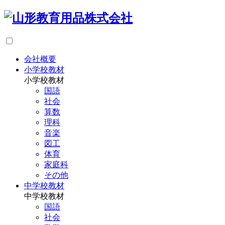
会社概要
小学校教材
小学校教材
国語
社会
算数
理科
音楽
図工
体育
家庭科
その他
中学校教材
中学校教材
国語
社会