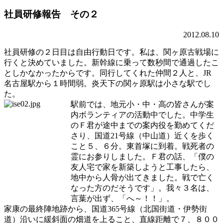
社員研修報告 その２
2012.08.10
社員研修の２日目は自由行動日です。私は、関ヶ原古戦場に
行くと決めていました。新幹線に乗って数秒間で通過したこ
としかなかったからです。同行してくれた仲間２人と、JR
名古屋駅から１時間弱。炎天下の関ヶ原駅は小さな駅でし
た。
駅前では、地元小・中・高の皆さんが案
内ボランティアの活動中でした。中学生
のＦ君が途中までの案内役を勤めてくだ
さり、国道21号線（中山道）近くを歩く
こと５、６分。東首塚に到着。戦死者の
霊にお参りしました。Ｆ君の話、「僕の
友人宅で家を新築しようと工事したら、
地中から人骨が出てきました。戦で亡く
なった方のだそうです」。我々３名は、
言葉が出ず、「へ～！！」。
家康の最終陣地跡から、国道365号線（北国街道・伊勢街
道）沿いに緩斜面の畑道を上ること、直線距離で７、８００