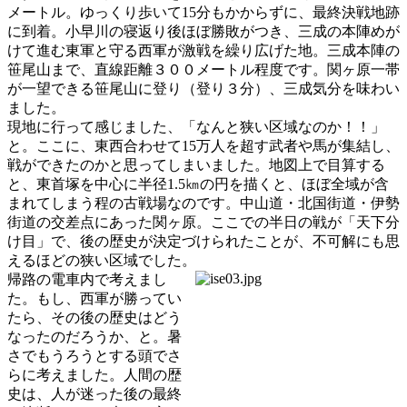
メートル。ゆっくり歩いて15分もかからずに、最終決戦地跡
に到着。小早川の寝返り後ほぼ勝敗がつき、三成の本陣めが
けて進む東軍と守る西軍が激戦を繰り広げた地。三成本陣の
笹尾山まで、直線距離３００メートル程度です。関ヶ原一帯
が一望できる笹尾山に登り（登り３分）、三成気分を味わい
ました。
現地に行って感じました、「なんと狭い区域なのか！！」
と。ここに、東西合わせて15万人を超す武者や馬が集結し、
戦ができたのかと思ってしまいました。地図上で目算する
と、東首塚を中心に半径1.5㎞の円を描くと、ほぼ全域が含
まれてしまう程の古戦場なのです。中山道・北国街道・伊勢
街道の交差点にあった関ヶ原。ここでの半日の戦が「天下分
け目」で、後の歴史が決定づけられたことが、不可解にも思
えるほどの狭い区域でした。
帰路の電車内で考えまし
た。もし、西軍が勝ってい
たら、その後の歴史はどう
なったのだろうか、と。暑
さでもうろうとする頭でさ
らに考えました。人間の歴
史は、人が迷った後の最終