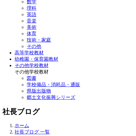
数学
理科
英語
音楽
美術
体育
技術・家庭
その他
高等学校教材
幼稚園・保育園教材
その他学校教材
その他学校教材
図書
学校備品・消耗品・通販
県版出版物
郷土文化振興シリーズ
社長ブログ
ホーム
社長ブログ 一覧