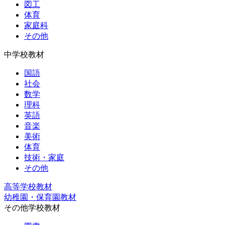
図工
体育
家庭科
その他
中学校教材
国語
社会
数学
理科
英語
音楽
美術
体育
技術・家庭
その他
高等学校教材
幼稚園・保育園教材
その他学校教材