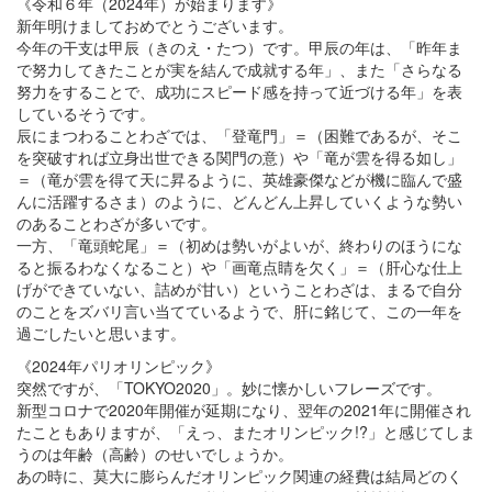
《令和６年（2024年）が始まります》
新年明けましておめでとうございます。
今年の干支は甲辰（きのえ・たつ）です。甲辰の年は、「昨年ま
で努力してきたことが実を結んで成就する年」、また「さらなる
努力をすることで、成功にスピード感を持って近づける年」を表
しているそうです。
辰にまつわることわざでは、「登竜門」＝（困難であるが、そこ
を突破すれば立身出世できる関門の意）や「竜が雲を得る如し」
＝（竜が雲を得て天に昇るように、英雄豪傑などが機に臨んで盛
んに活躍するさま）のように、どんどん上昇していくような勢い
のあることわざが多いです。
一方、「竜頭蛇尾」＝（初めは勢いがよいが、終わりのほうにな
ると振るわなくなること）や「画竜点睛を欠く」＝（肝心な仕上
げができていない、詰めが甘い）ということわざは、まるで自分
のことをズバリ言い当てているようで、肝に銘じて、この一年を
過ごしたいと思います。
《2024年パリオリンピック》
突然ですが、「TOKYO2020」。妙に懐かしいフレーズです。
新型コロナで2020年開催が延期になり、翌年の2021年に開催され
たこともありますが、「えっ、またオリンピック!?」と感じてしま
うのは年齢（高齢）のせいでしょうか。
あの時に、莫大に膨らんだオリンピック関連の経費は結局どのく