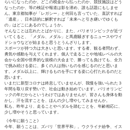
らいになったのか、どこの税金から払ったのか、競技施設はどう
なったのか、等の検証や報道は影を潜め、誰も話題にもしませ
ん。東京都知事が「レガシー」と何回も言っていた、直訳すれば
「遺産」、日本語的に解釈すれば「未来へと引き継いでゆくも
の」はどこにあるのでしょうか。
そんなことは忘れたとばかりに、また、パリオリンピックが近づ
いてくると、「メダル、メダル」と馬鹿騒ぎするニュースやワイ
ドショウなどが始まると思うとうんざりします。
スポーツが持つ力は大きいと思います。する者、観る者問わず、
勇気や感動を与えてくれます。個人で走ることや地域レベルの大
会から全国や世界的な規模の大会まで、勝っても負けても、全力
で挑み続ける姿に、多くの人は熱いものを感じるのだと思いま
す。メダル以上に、輝けるものを手にする姿に心打たれるのだと
思います。
いまだに新型コロナは終息していませんが、我慢を強いられた３
年間を取り戻す勢いで、社会は動き始めています。パリオリンピ
ックの年だからというわけではありませんが、皆さんも身体を動
かし、汗を流すことを、ほんの少し増やしてみませんか。
私も、昨年より、走ることやペダルを踏むことを、年齢相応に、
少し増やそうと思っています。
《今年に願うこと》
今年、願うことは、ズバリ「世界平和」。ウクライナ紛争、イス