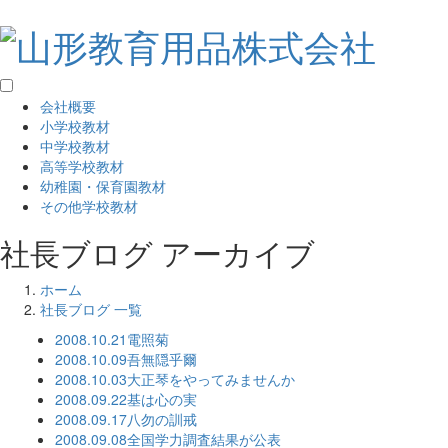
会社概要
小学校教材
中学校教材
高等学校教材
幼稚園・保育園教材
その他学校教材
社長ブログ アーカイブ
ホーム
社長ブログ 一覧
2008.10.21
電照菊
2008.10.09
吾無隠乎爾
2008.10.03
大正琴をやってみませんか
2008.09.22
基は心の実
2008.09.17
八勿の訓戒
2008.09.08
全国学力調査結果が公表